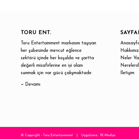
TORU ENT.
SAYFA
Toru Entertainment markasını taşıyan
Anasayf
her şubesinde mevcut eğlence
Hakkımı
sektörü içinde her koşulda ve şartta
Neler Va
değerli misafirlerine en iyi olanı
Nerelerd
sunmak için var gücü çalışmaktadır.
İletişim
–
Devamı
© Copyright - Toru Entertainment | Uygulama :
7K Medya