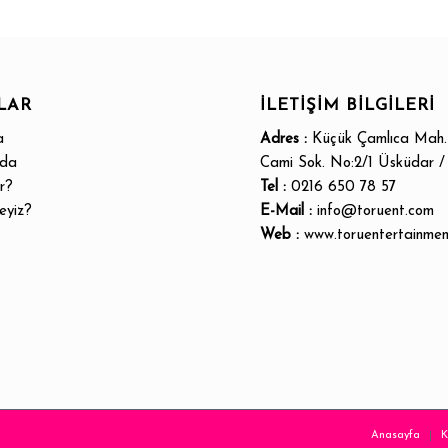
LAR
İLETİŞİM BİLGİLERİ
a
Adres :
Küçük Çamlıca Mah.
zda
Cami Sok. No:2/1 Üsküdar / 
r?
Tel :
0216 650 78 57
eyiz?
E-Mail :
info@toruent.com
Web :
www.toruentertainme
Anasayfa
K