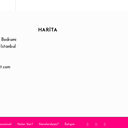
HARİTA
 Bodrumi
İstanbul
nt.com
urumsal
Neler Var?
Nerelerdeyiz?
İletişim