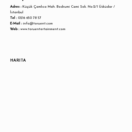
Adres :
Küçük Çamlıca Mah. Bodrumi Cami Sok. No:2/1 Üsküdar /
İstanbul
Tel :
0216 650 78 57
E-Mail :
info@toruent.com
Web :
www.toruentertainment.com
HARİTA